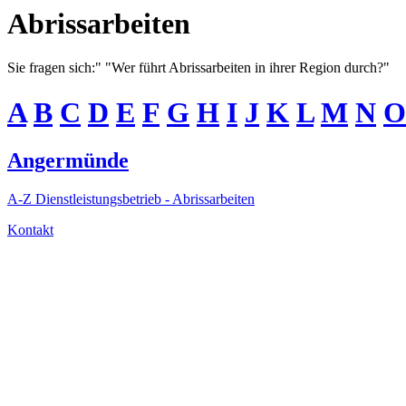
Abrissarbeiten
Sie fragen sich:" "Wer führt Abrissarbeiten in ihrer Region durch?"
A
B
C
D
E
F
G
H
I
J
K
L
M
N
O
Angermünde
A-Z Dienstleistungsbetrieb - Abrissarbeiten
Kontakt