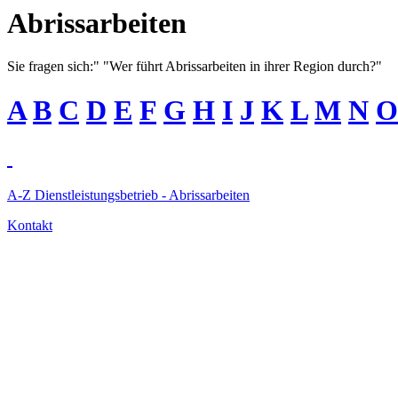
Abrissarbeiten
Sie fragen sich:" "Wer führt Abrissarbeiten in ihrer Region durch?"
A
B
C
D
E
F
G
H
I
J
K
L
M
N
O
A-Z Dienstleistungsbetrieb - Abrissarbeiten
Kontakt