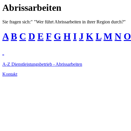
Abrissarbeiten
Sie fragen sich:" "Wer führt Abrissarbeiten in ihrer Region durch?"
A
B
C
D
E
F
G
H
I
J
K
L
M
N
O
A-Z Dienstleistungsbetrieb - Abrissarbeiten
Kontakt